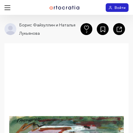
Войти
Борис Файзуллин и Наталья
2
Лукьянова