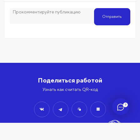
Отправить
Поделиться работой
Узнать как считать QR-код
?