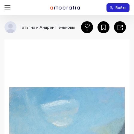
Войти
Татьяна и Андрей Пеньковы
3