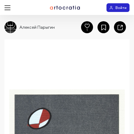
Войти
Алексей Парыгин
1