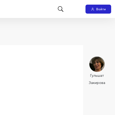
Войти
Гульшат
Закирова