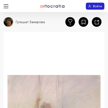
Войти
Гульшат Закирова
11