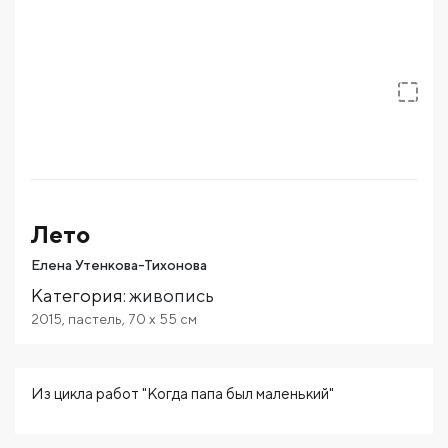
Лето
Елена Утенкова-Тихонова
Категория
:
живопись
2015
,
пастель
,
70
x 55
см
Из цикла работ "Когда папа был маленький"