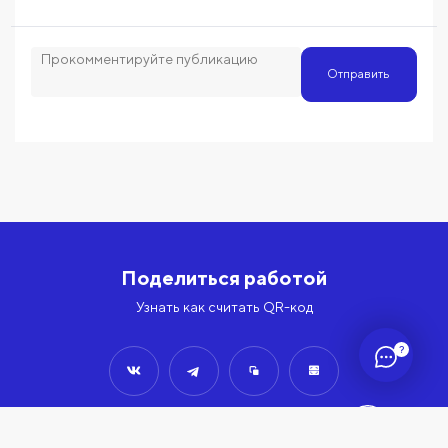
Отправить
Поделиться работой
Узнать как считать QR-код
?