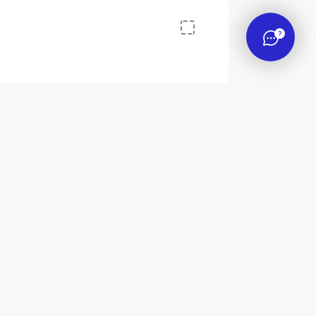
?
хам Олега