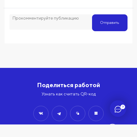
Отправить
Поделиться работой
Узнать как считать QR-код
?