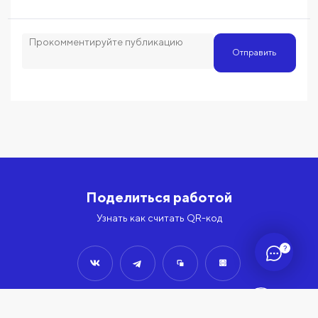
Отправить
Поделиться работой
Узнать как считать QR-код
?