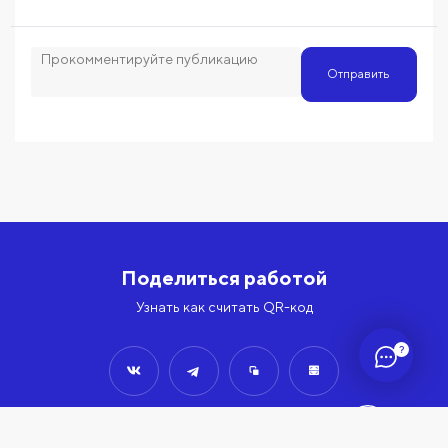
Отправить
Поделиться работой
Узнать как считать QR-код
?