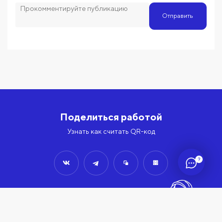
Отправить
Поделиться работой
Узнать как считать QR-код
?