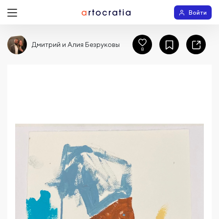
Войти
Дмитрий и Алия Безруковы
8