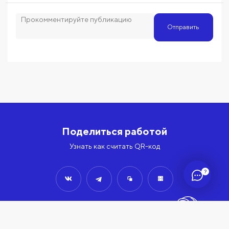
Отправить
Поделиться работой
Узнать как считать QR-код
?