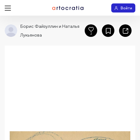
Войти
Борис Файзуллин и Наталья
2
Лукьянова