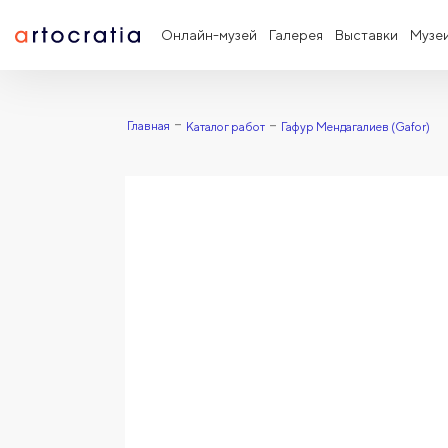
Онлайн-музей
Галерея
Выставки
Музе
Главная
Каталог работ
Гафур Мендагалиев (Gafor)