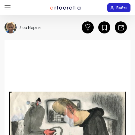
Войти
Леа Верни
2