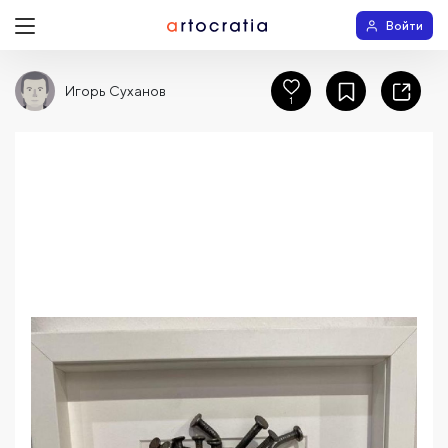
Войти
Игорь Суханов
1