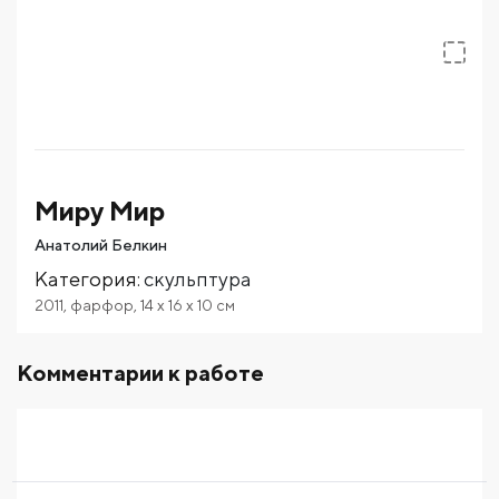
Миру Мир
Анатолий Белкин
Категория
:
скульптура
2011
,
фарфор
,
14
x 16
x 10
см
Комментарии к работе