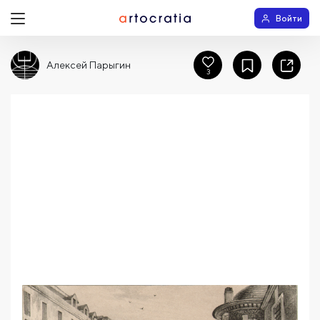
Войти
Алексей Парыгин
3