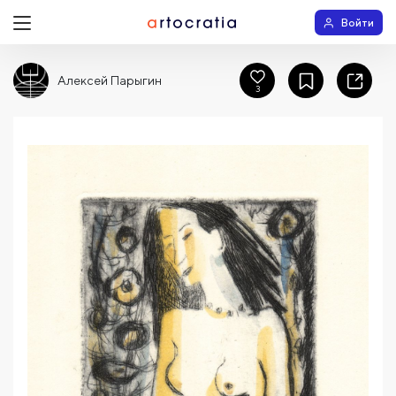
Войти
Алексей Парыгин
3