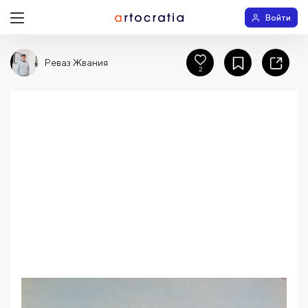
Войти
Реваз Жвания
2