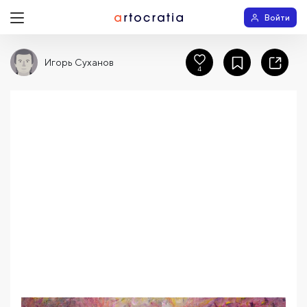
Войти
Игорь Суханов
4