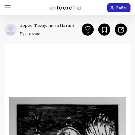
Войти
Борис Файзуллин и Наталья
6
Лукьянова