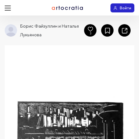
Войти
Борис Файзуллин и Наталья
3
Лукьянова