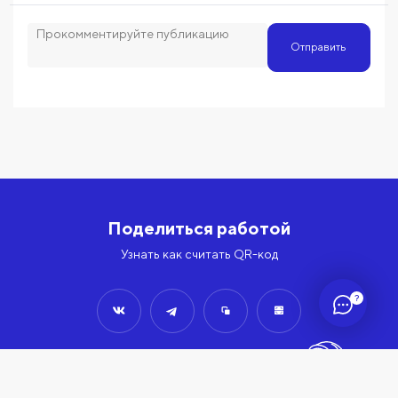
Отправить
Поделиться работой
Узнать как считать QR-код
?