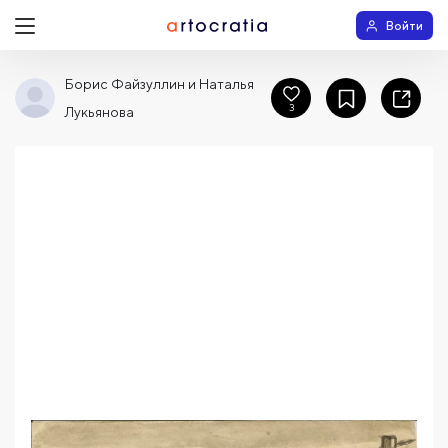
Войти
Борис Файзуллин и Наталья
3
Лукьянова