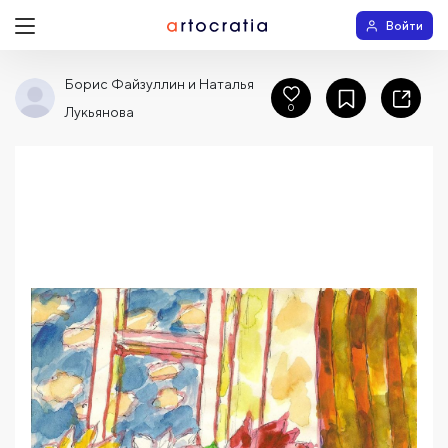
Войти
Борис Файзуллин и Наталья
0
Лукьянова