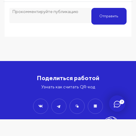
Отправить
Поделиться работой
Узнать как считать QR-код
?