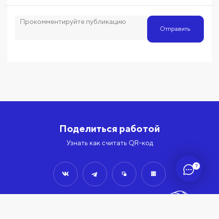
Отправить
Поделиться работой
Узнать как считать QR-код
?