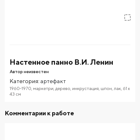
Настенное панно В.И. Ленин
Автор неизвестен
Категория
:
артефакт
1960-1970
,
маркетри
,
дерево
,
инкрустация
,
шпон
,
лак
,
61
x
43
см
Комментарии к работе