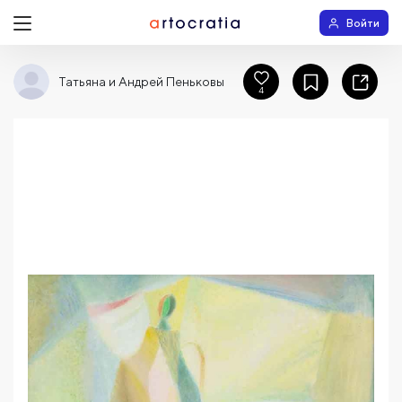
Войти
Татьяна и Андрей Пеньковы
4