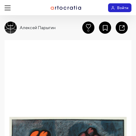
Войти
Алексей Парыгин
0