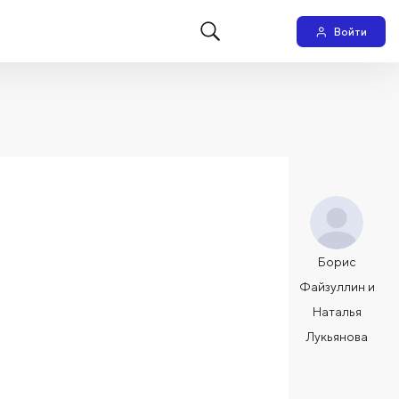
Войти
Борис
Файзуллин и
Наталья
Лукьянова