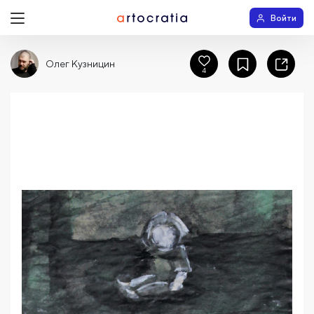
Войти
Олег Кузницин
4