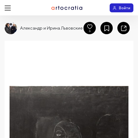
Войти
Александр и Ирина Львовские
6