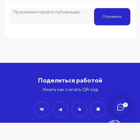
Отправить
Поделиться работой
Узнать как считать QR-код
?