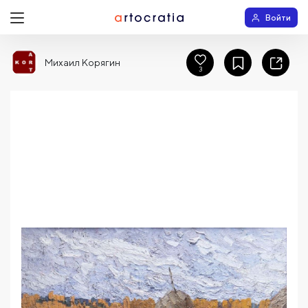
Войти
Михаил Корягин
3