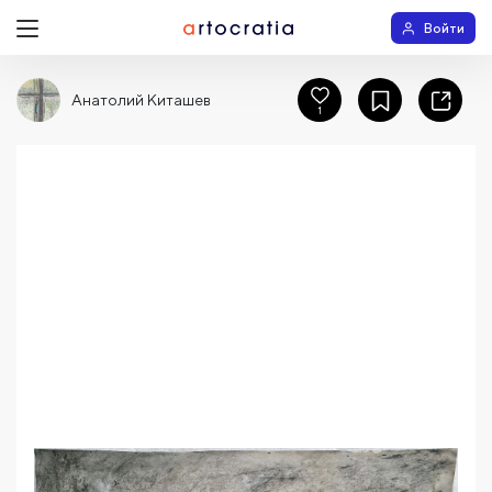
Войти
Анатолий Киташев
1