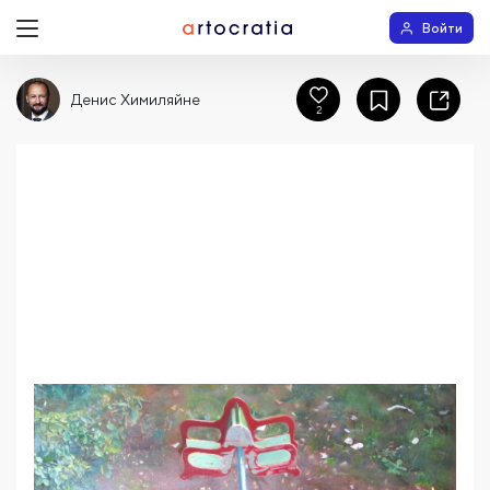
Войти
Денис Химиляйне
2