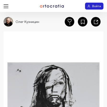
Войти
Олег Кузницин
3