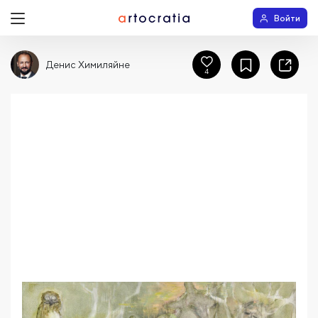
Войти
Денис Химиляйне
4