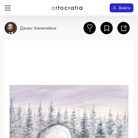
Войти
Денис Химиляйне
3