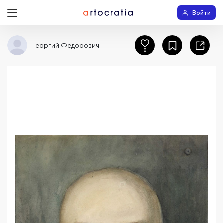
Войти
Георгий Федорович
8