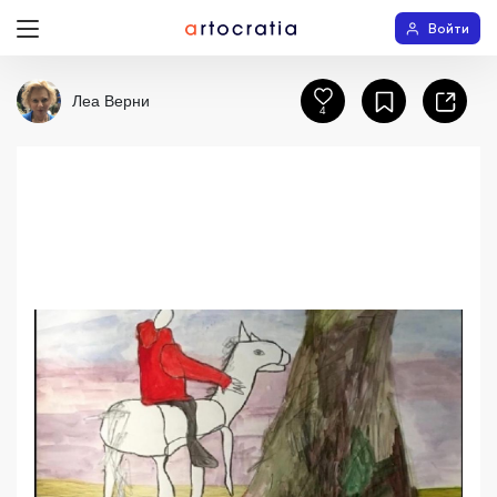
Войти
Леа Верни
4