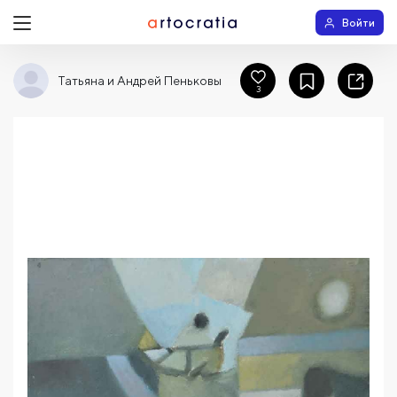
Войти
Татьяна и Андрей Пеньковы
3