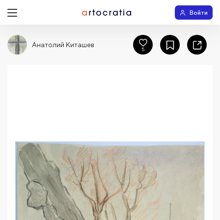
Войти
Анатолий Киташев
5