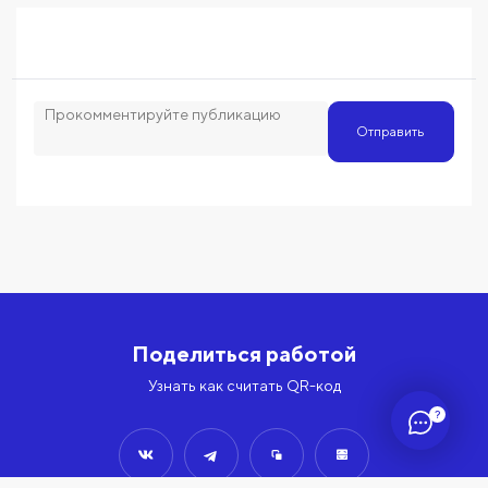
Отправить
Поделиться работой
Узнать как считать QR-код
?