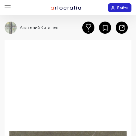
Войти
Анатолий Киташев
2