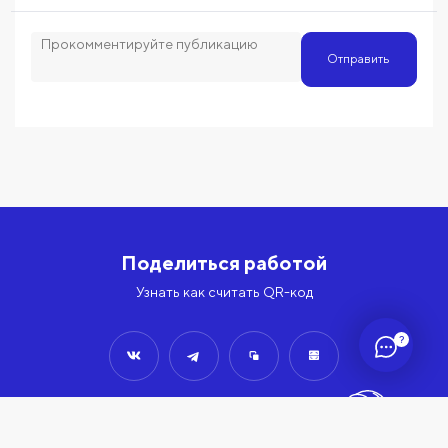
Отправить
Поделиться работой
Узнать как считать QR-код
?