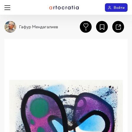
Войти
Гафур Мендагалиев
5