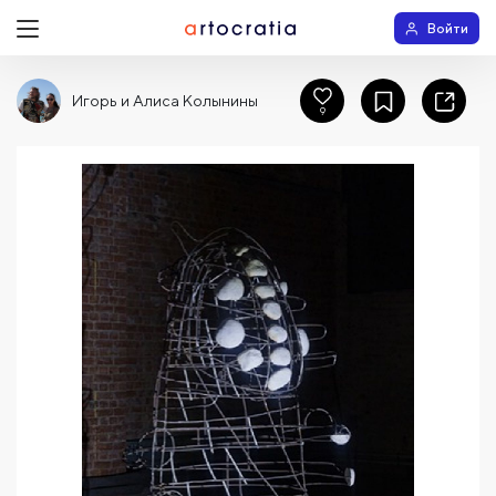
Войти
Игорь и Алиса Колынины
9