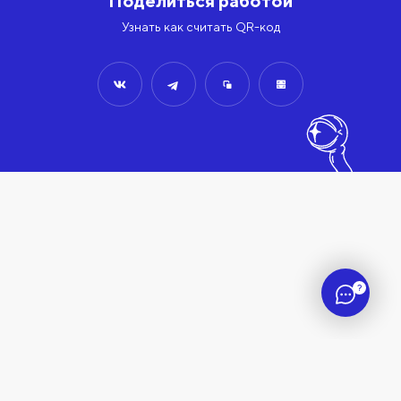
Поделиться работой
Узнать как считать QR-код
?