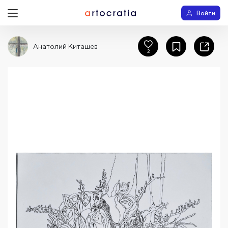
Войти
Анатолий Киташев
2