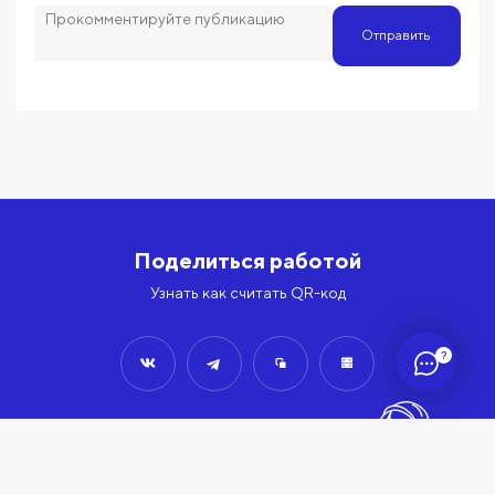
Отправить
Поделиться работой
Узнать как считать QR-код
?