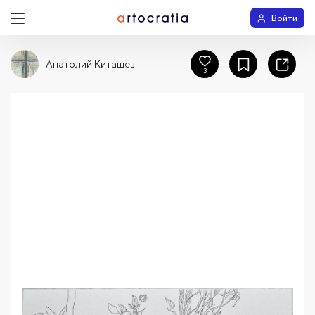
Войти
Анатолий Киташев
3