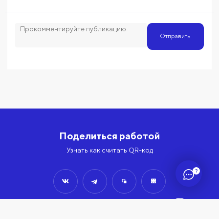
Отправить
Поделиться работой
Узнать как считать QR-код
?