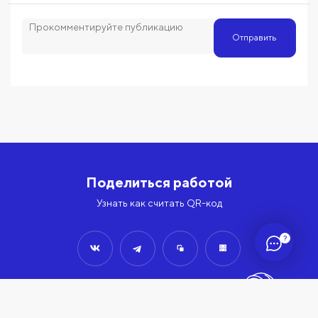
Отправить
Поделиться работой
Узнать как считать QR-код
?