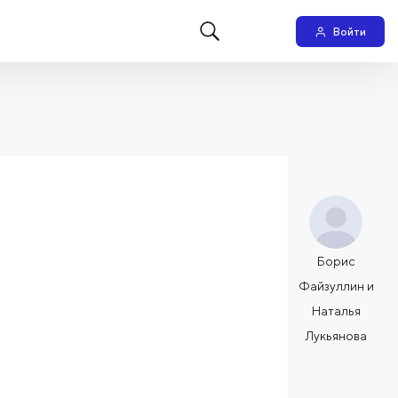
Войти
Борис
Файзуллин и
Наталья
Лукьянова