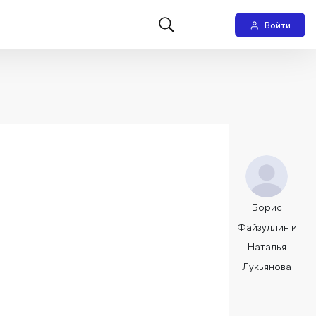
Войти
Борис
Файзуллин и
Наталья
Лукьянова