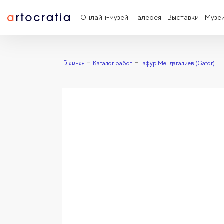
Онлайн-музей
Галерея
Выставки
Музе
Главная
Каталог работ
Гафур Мендагалиев (Gafor)